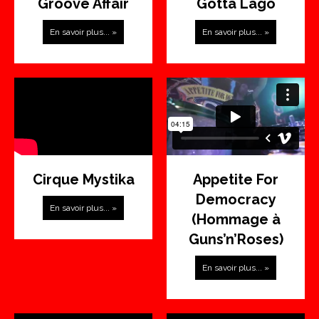
Groove Affair
Gotta Lago
En savoir plus... »
En savoir plus... »
Cirque Mystika
Appetite For
Democracy
En savoir plus... »
(Hommage à
Guns’n’Roses)
En savoir plus... »