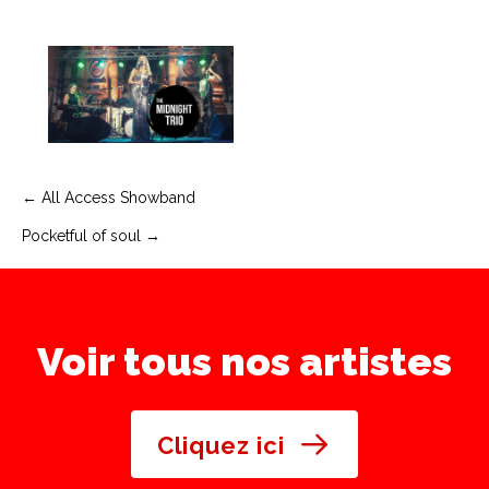
Navigation
← All Access Showband
Pocketful of soul →
de
l’article
Voir tous nos artistes
Cliquez ici