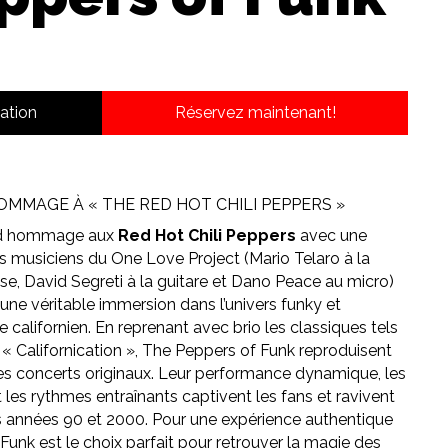
ation
Réservez maintenant!
OMMAGE À « THE RED HOT CHILI PEPPERS »
d hommage aux
Red Hot Chili Peppers
avec une
 musiciens du One Love Project (Mario Telaro à la
sse, David Segreti à la guitare et Dano Peace au micro)
 une véritable immersion dans l’univers funky et
californien. En reprenant avec brio les classiques tels
 « Californication », The Peppers of Funk reproduisent
es concerts originaux. Leur performance dynamique, les
et les rythmes entraînants captivent les fans et ravivent
des années 90 et 2000. Pour une expérience authentique
Funk est le choix parfait pour retrouver la magie des