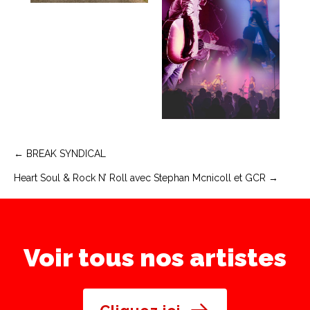
Navigation
← BREAK SYNDICAL
Heart Soul & Rock N’ Roll avec Stephan Mcnicoll et GCR →
de
l’article
Voir tous nos artistes