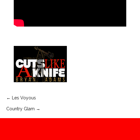
Navigation
← Les Voyous
Country Glam →
de
l’article